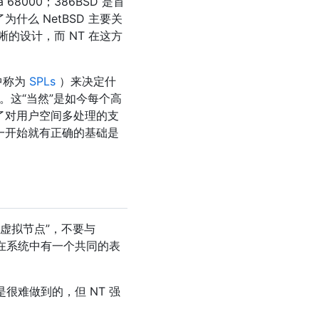
8000；386BSD 是首
释了为什么 NetBSD 主要关
晰的设计，而 NT 在这方
中称为
SPLs
）来决定什
这“当然”是如今每个高
加了对用户空间多处理的支
从一开始就有正确的基础是
“虚拟节点”，不要与
象在系统中有一个共同的表
难做到的，但 NT 强