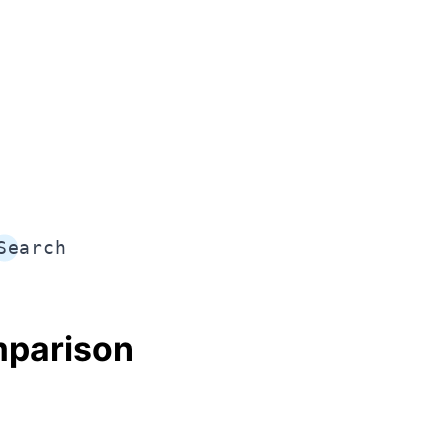
Search
mparison