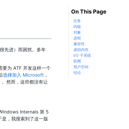
On This Page
任务
内核
对象
进程
兼容性
很先进）而困扰。多年
虚拟内存
I/O 子系统
联网
用户空间
。我需要为 ATF 开发这样一个
结论
后
选择加入 Microsoft
，
）。然而，这些都没有让
Internals 第 5
于是，我搜索到了这一版