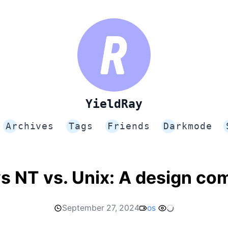
YieldRay
Archives
Tags
Friends
Darkmode
 NT vs. Unix: A design co
September 27, 2024
os