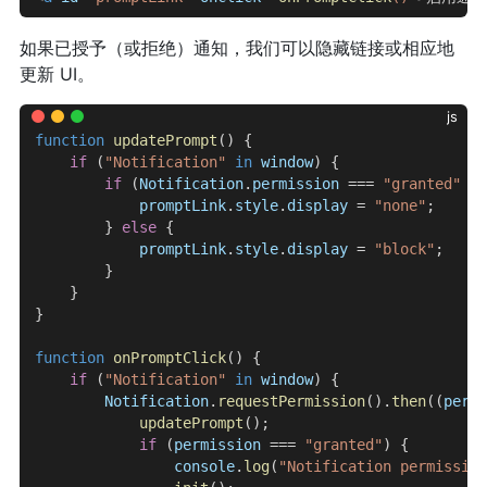
如果已授予（或拒绝）通知，我们可以隐藏链接或相应地
更新 UI。
js
function
 updatePrompt
() {
    if
 (
"Notification"
 in
 window
) {
        if
 (
Notification
.
permission
 === 
"granted"
 ||
            promptLink
.
style
.
display
 = 
"none"
;
        } 
else
 {
            promptLink
.
style
.
display
 = 
"block"
;
        }
    }
}
function
 onPromptClick
() {
    if
 (
"Notification"
 in
 window
) {
        Notification
.
requestPermission
().
then
((
permi
            updatePrompt
();
            if
 (
permission
 === 
"granted"
) {
                console
.
log
(
"Notification permission