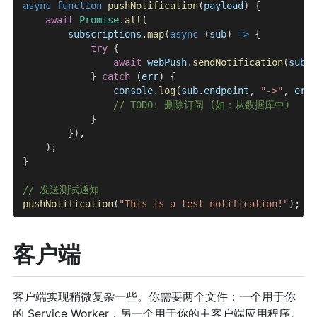
async
 function
 pushNotification
(
payload
) {
    await
 Promise
.
all
(
        subscriptions
.
map
(
async
 (
sub
) 
=>
 {
            try
 {
                await
 webPush
.
sendNotification
(
sub
, 
            } 
catch
 (
err
) {
                console
.
log
(
sub
.
endpoint
, 
"->"
, 
err
.
                // TODO: 删除订阅 (如：从数据库中)
            }
        }),
    );
}
// 发送测试通知
pushNotification
(
"This is a test notification!"
);
客户端
客户端实现稍微复杂一些。你需要两个文件：一个用于你
的 Service Worker，另一个用于你的主客户端应用程序。