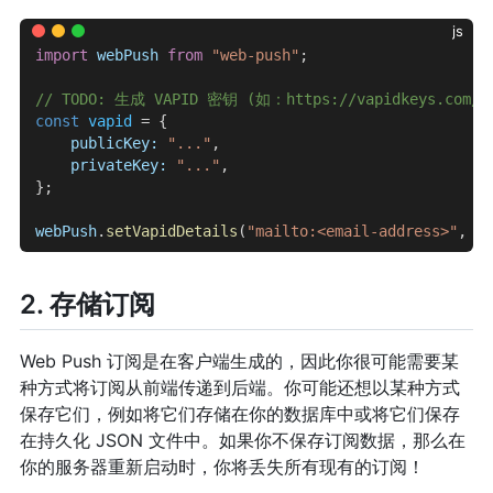
js
import
 webPush
 from
 "web-push"
;
// TODO: 生成 VAPID 密钥 (如：https://vapidkeys.com/)
const
 vapid
 = {
    publicKey:
 "..."
,
    privateKey:
 "..."
,
};
webPush
.
setVapidDetails
(
"mailto:<email-address>"
, 
va
2. 存储订阅
Web Push 订阅是在客户端生成的，因此你很可能需要某
种方式将订阅从前端传递到后端。你可能还想以某种方式
保存它们，例如将它们存储在你的数据库中或将它们保存
在持久化 JSON 文件中。如果你不保存订阅数据，那么在
你的服务器重新启动时，你将丢失所有现有的订阅！