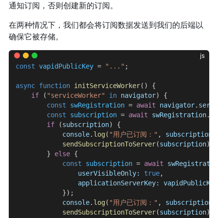
通知订阅，否则创建新的订阅。
在两种情况下，我们都会将订阅数据发送到我们的后端以
确保它被存储。
js
const
 vapidPublicKey
 = 
"..."
;
async
 function
 initServiceWorker
() {
    if
 (
"serviceWorker"
 in
 navigator
) {
        const
 swRegistration
 = 
await
 navigator
.
servi
        const
 subscription
 = 
await
 swRegistration
.
pu
        if
 (
subscription
) {
            console
.
log
(
"用户已订阅："
, 
subscription
)
            sendSubscriptionToServer
(
subscription
);
        } 
else
 {
            const
 subscription
 = 
await
 swRegistratio
                userVisibleOnly:
 true
,
                applicationServerKey:
 vapidPublicKey
            });
            console
.
log
(
"用户已订阅："
, 
subscription
)
            sendSubscriptionToServer
(
subscription
);