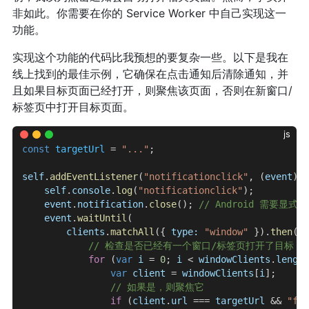
非如此。你需要在你的 Service Worker 中自己实现这一
功能。
实现这个功能的代码比我预想的要复杂一些。以下是我在
线上找到的最佳示例，它确保在点击通知后清除通知，并
且如果目标页面已经打开，则聚焦该页面，否则在新窗口/
标签页中打开目标页面。
js
const
 targetUrl
 = 
"..."
;
self
.
addEventListener
(
"notificationclick"
, (
event
) 
=
    self
.
console
.
log
(
"notificationclick"
);
    event
.
notification
.
close
(); 
// Android 需要显式
    event
.
waitUntil
(
        clients
.
matchAll
({ 
type:
 "window"
 }).
then
((
w
            // 检查是否已经有一个窗口/标签页打开了目标 UR
            for
 (
var
 i
 = 
0
; 
i
 < 
windowClients
.
length
                var
 client
 = 
windowClients
[
i
];
                // 如果是，则聚焦它
                if
 (
client
.
url
 === 
targetUrl
 && 
"foc