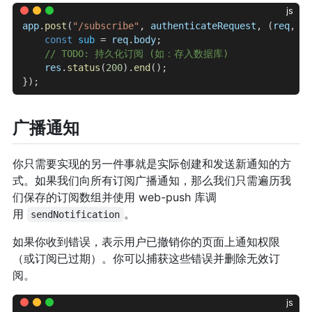
js
app
.
post
(
"/subscribe"
, 
authenticateRequest
, (
req
, 
re
    const
 sub
 = 
req
.
body
;
    // TODO: 持久化订阅 (如：存入数据库)
    res
.
status
(
200
).
end
();
});
广播通知
你只需要实现的另一件事就是实际创建和发送新通知的方
式。如果我们向所有订阅广播通知，那么我们只需遍历我
们保存的订阅数组并使用 web-push 库调
用
。
sendNotification
如果你收到错误，表示用户已撤销你的页面上通知权限
（或订阅已过期）。你可以捕获这些错误并删除无效订
阅。
js