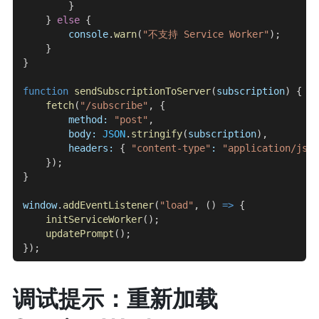
        }
    } 
else
 {
        console
.
warn
(
"不支持 Service Worker"
);
    }
}
function
 sendSubscriptionToServer
(
subscription
) {
    fetch
(
"/subscribe"
, {
        method:
 "post"
,
        body:
 JSON
.
stringify
(
subscription
),
        headers:
 { 
"content-type"
:
 "application/json
    });
}
window
.
addEventListener
(
"load"
, () 
=>
 {
    initServiceWorker
();
    updatePrompt
();
});
调试提示：重新加载