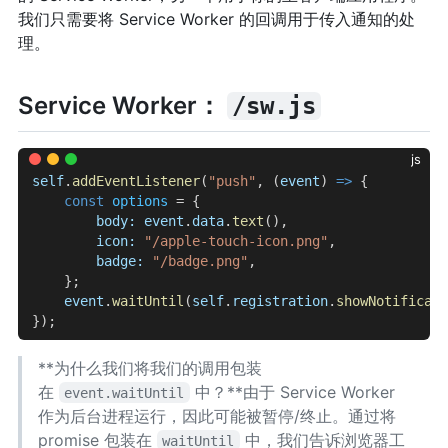
我们只需要将 Service Worker 的回调用于传入通知的处
理。
Service Worker：
/sw.js
js
self
.
addEventListener
(
"push"
, (
event
) 
=>
 {
    const
 options
 = {
        body:
 event
.
data
.
text
(),
        icon:
 "/apple-touch-icon.png"
,
        badge:
 "/badge.png"
,
    };
    event
.
waitUntil
(
self
.
registration
.
showNotificati
});
**为什么我们将我们的调用包装
在
中？**由于 Service Worker
event.waitUntil
作为后台进程运行，因此可能被暂停/终止。通过将
promise 包装在
中，我们告诉浏览器工
waitUntil