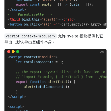
    export
 const
 empty
 = () 
=>
 (
data
 = []);
</
script
>
<!-- Parent.svelte -->
<
Child
 bind:this
=
"{cart}"
></
Child
>
<
button
 on:click
=
"{()"
 =
""
>
cart.empty()}> Empty shop
允许 svelte 模块提供其它
<script context="module">
导出（默认导出是组件本身）
html
<
script
 context
=
"module"
>
    let
 totalComponents
 = 
0
;
    // the export keyword allows this function to im
    // `import Example, { alertTotal } from './Examp
    export
 function
 alertTotal
() {
        alert
(
totalComponents
);
    }
</
script
>
<
script
>