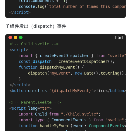
    totalComponents
 += 
1
;
    console
.
log
(
`total number of times this componen
</
script
>
子组件发出（dispatch）事件
html
<!-- Child.svelte -->
<
script
>
    import
 { 
createEventDispatcher
 } 
from
 "svelte"
;
    const
 dispatch
 = 
createEventDispatcher
();
    function
 dispatchMyEvent
() {
        dispatch
(
"myEvent"
, 
new
 Date
().
toString
(), {
    }
</
script
>
<
button
 on:click
=
"{dispatchMyEvent}"
>
fire
</
button
>
<!-- Parent.svelte -->
<
script
 lang
=
"ts"
>
    import
 Child
 from
 "./Child.svelte"
;
    import
 type
 { 
ComponentEvents
 } 
from
 "svelte"
;
    function
 handleMyEvent
(
event
: 
ComponentEvents
<
Co