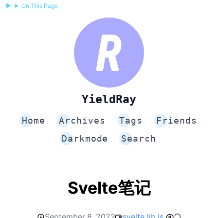
On This Page
YieldRay
Home
Archives
Tags
Friends
Darkmode
Search
Svelte笔记
September 8, 2022
svelte
lib
js