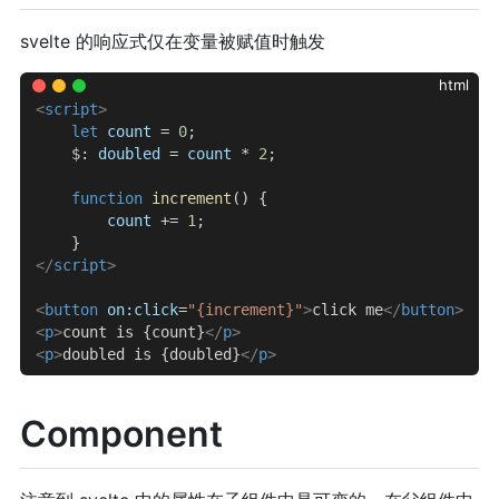
svelte 的响应式仅在变量被赋值时触发
html
<
script
>
    let
 count
 = 
0
;
    $
: 
doubled
 = 
count
 * 
2
;
    function
 increment
() {
        count
 += 
1
;
    }
</
script
>
<
button
 on:click
=
"{increment}"
>
click me
</
button
>
<
p
>
count is {count}
</
p
>
<
p
>
doubled is {doubled}
</
p
>
Component