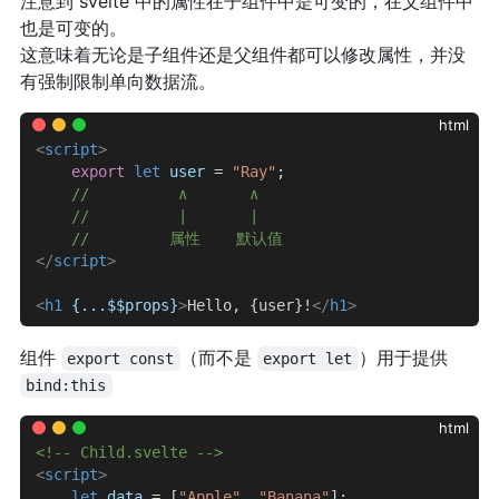
注意到 svelte 中的属性在子组件中是可变的，在父组件中
也是可变的。
这意味着无论是子组件还是父组件都可以修改属性，并没
有强制限制单向数据流。
html
<
script
>
    export
 let
 user
 = 
"Ray"
;
    //          ∧       ∧
    //          |       |
    //         属性    默认值
</
script
>
<
h1
 {...$$props}
>
Hello, {user}!
</
h1
>
组件
（而不是
）用于提供
export const
export let
bind:this
html
<!-- Child.svelte -->
<
script
>
    let
 data
 = [
"Apple"
, 
"Banana"
];