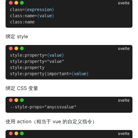
svelte
class=
{
expression
}
class:name=
{
value
}
class:name
绑定 style
svelte
style:property=
{
value
}
style:property="value"
style:property
style:property|important=
{
value
}
绑定 CSS 变量
svelte
--style-props="anycssvalue"
使用 action（相当于 vue 的自定义指令）
svelte