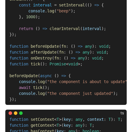
    const
 interval
 = 
setInterval
(() 
=>
 {
        console
.
log
(
"beep"
);
    }, 
1000
);
    return
 () 
=>
 clearInterval
(
interval
);
});
function
 beforeUpdate
(
fn
: () 
=>
 any
): 
void
;
function
 afterUpdate
(
fn
: () 
=>
 any
): 
void
;
function
 onDestroy
(
fn
: () 
=>
 any
): 
void
;
function
 tick
(): 
Promise
<
void
>;
beforeUpdate
(
async
 () 
=>
 {
    console
.
log
(
"the component is about to update"
);
    await
 tick
();
    console
.
log
(
"the component just updated"
);
});
ts
function
 setContext
<
T
>(
key
: 
any
, 
context
: 
T
): 
T
;
function
 getContext
<
T
>(
key
: 
any
): 
T
;
function
 hasContext
(
key
: 
any
): 
boolean
;