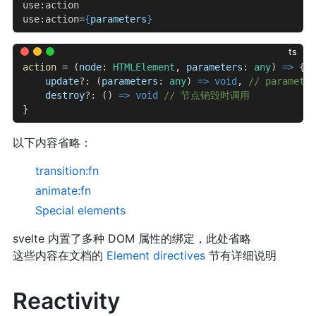
use:action
use:action=
{
parameters
}
ts
action
 = (
node
: 
HTMLElement
, 
parameters
: 
any
) 
=>
 {
    update
?: (
parameters
: 
any
) 
=>
 void
, 
// paramet
    destroy
?: () 
=>
 void
 // 节点销毁时调用
}
以下内容省略：
transition:fn
animate:fn
Special elements
svelte 内置了多种 DOM 属性的绑定，此处省略
这些内容在文档的
Element directives
节有详细说明
Reactivity