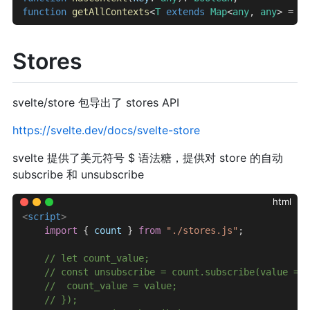
function
 getAllContexts
<
T
 extends
 Map
<
any
, 
any
> = 
Ma
Stores
svelte/store 包导出了 stores API
https://svelte.dev/docs/svelte-store
svelte 提供了美元符号 $ 语法糖，提供对 store 的自动
subscribe 和 unsubscribe
html
<
script
>
    import
 { 
count
 } 
from
 "./stores.js"
;
    // let count_value;
    // const unsubscribe = count.subscribe(value => 
    // 	count_value = value;
    // });