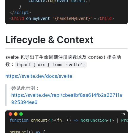
        console
.
log
(
event
.
detail
);
    }
</
script
>
<
Child
 on:myEvent
=
"{handleMyEvent}"
></
Child
>
Lifecycle & Context
svelte 包导出了生命周期注册函数以及 context 相关函
数：
import { xxx } from 'svelte';
https://svelte.dev/docs/svelte
参见此示例：
https://svelte.dev/repl/cbea1bf8aa614fb2a22711a
925394ee6
ts
function
 onMount
<
T
>(
fn
: () 
=>
 NotFunction
<
T
> | 
Promi
onMount
(() 
=>
 {