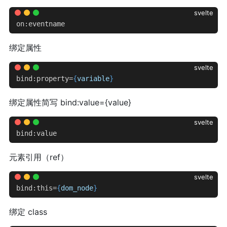
svelte
on:eventname
绑定属性
svelte
bind:property=
{
variable
}
绑定属性简写 bind:value={value}
svelte
bind:value
元素引用（ref）
svelte
bind:this=
{
dom_node
}
绑定 class