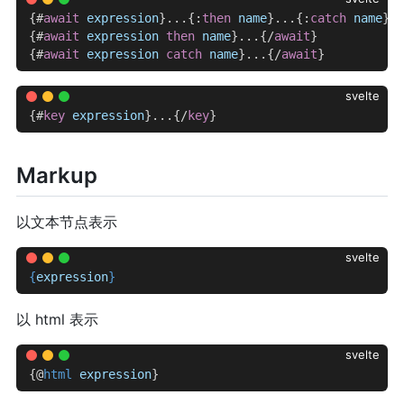
{#
await
 expression
}...{:
then
 name
}...{:
catch
 name
}..
{#
await
 expression
 then
 name
}...{/
await
}
{#
await
 expression
 catch
 name
}...{/
await
}
svelte
{#
key
 expression
}...{/
key
}
Markup
以文本节点表示
svelte
{
expression
}
以 html 表示
svelte
{@
html
 expression
}