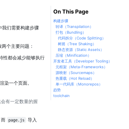
On This Page
构建步骤
转译（Transpilation）
发中我们需要构建步骤
打包（Bundling）
代码拆分（Code Splitting）
树摇（Tree Shaking）
导致两个主要问题：
静态资源（Static Assets）
压缩（Minification）
言特性都会减少能够执行
开发者工具（Developer Tooling）
元框架（Meta-Frameworks）
源映射（Sourcemaps）
热重载（Hot Reload）
求来渲染一个页面。
单一代码库（Monorepos）
趋势
toolchain
仍然会有一定数量的握
，而
导入
page.js