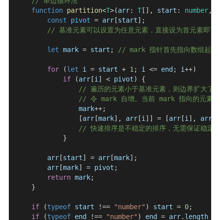
    // 单边循环法
    function
 partition
<
T
>(
arr
: 
T
[], 
start
: 
number
, 
e
        const
 pivot
 = 
arr
[
start
];
        // 基准元素可以设置为任意元素，直接设为首元素即可
        let
 mark
 = 
start
; 
// mark 指针首先指向数组
        for
 (
let
 i
 = 
start
 + 
1
; 
i
 <= 
end
; 
i
++)
            if
 (
arr
[
i
] < 
pivot
) {
                // 遍历的元素小于基准元素，则边界扩大了
                // 令 mark 自增。当前 mar
                mark
++;
                [
arr
[
mark
], 
arr
[
i
]] = [
arr
[
i
], 
arr
[
m
                // 快速排序是不稳定的排序，无需保证稳定
            }
        arr
[
start
] = 
arr
[
mark
];
        arr
[
mark
] = 
pivot
;
        return
 mark
;
    }
    if
 (
typeof
 start
 !== 
"number"
) 
start
 = 
0
;
    if
 (
typeof
 end
 !== 
"number"
) 
end
 = 
arr
.
length
 - 