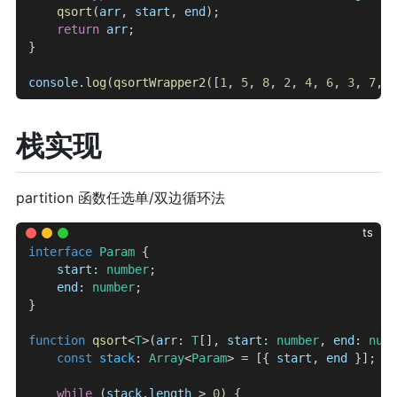
    qsort
(
arr
, 
start
, 
end
);
    return
 arr
;
}
console
.
log
(
qsortWrapper2
([
1
, 
5
, 
8
, 
2
, 
4
, 
6
, 
3
, 
7
, 
0
栈实现
partition 函数任选单/双边循环法
ts
interface
 Param
 {
    start
: 
number
;
    end
: 
number
;
}
function
 qsort
<
T
>(
arr
: 
T
[], 
start
: 
number
, 
end
: 
numb
    const
 stack
: 
Array
<
Param
> = [{ 
start
, 
end
 }]; 
/
    while
 (
stack
.
length
 > 
0
) {