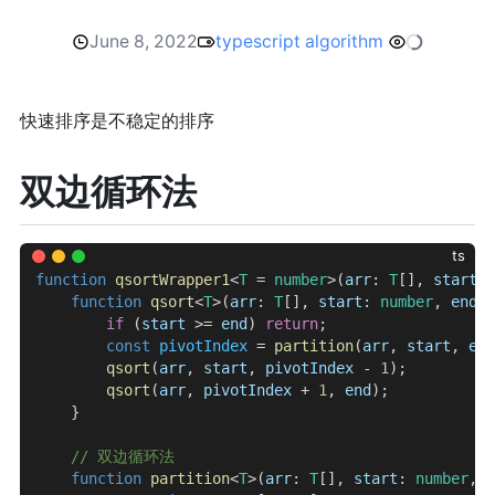
June 8, 2022
typescript
algorithm
快速排序是不稳定的排序
双边循环法
ts
function
 qsortWrapper1
<
T
 = 
number
>(
arr
: 
T
[], 
start
?:
    function
 qsort
<
T
>(
arr
: 
T
[], 
start
: 
number
, 
end
: 
        if
 (
start
 >= 
end
) 
return
;
        const
 pivotIndex
 = 
partition
(
arr
, 
start
, 
end
        qsort
(
arr
, 
start
, 
pivotIndex
 - 
1
);
        qsort
(
arr
, 
pivotIndex
 + 
1
, 
end
);
    }
    // 双边循环法
    function
 partition
<
T
>(
arr
: 
T
[], 
start
: 
number
, 
e