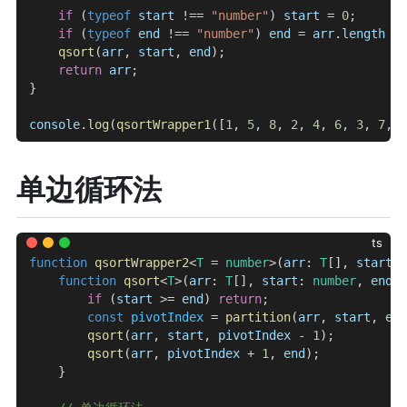
    if
 (
typeof
 start
 !== 
"number"
) 
start
 = 
0
;
    if
 (
typeof
 end
 !== 
"number"
) 
end
 = 
arr
.
length
 - 
    qsort
(
arr
, 
start
, 
end
);
    return
 arr
;
}
console
.
log
(
qsortWrapper1
([
1
, 
5
, 
8
, 
2
, 
4
, 
6
, 
3
, 
7
, 
0
单边循环法
ts
function
 qsortWrapper2
<
T
 = 
number
>(
arr
: 
T
[], 
start
?:
    function
 qsort
<
T
>(
arr
: 
T
[], 
start
: 
number
, 
end
: 
        if
 (
start
 >= 
end
) 
return
;
        const
 pivotIndex
 = 
partition
(
arr
, 
start
, 
end
        qsort
(
arr
, 
start
, 
pivotIndex
 - 
1
);
        qsort
(
arr
, 
pivotIndex
 + 
1
, 
end
);
    }