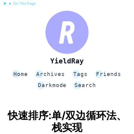
On This Page
YieldRay
Home
Archives
Tags
Friends
Darkmode
Search
快速排序:单/双边循环法、
栈实现