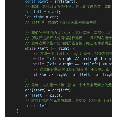
        const
 pivot
 = 
arr
[
start
];
        // 基准元素可以设置为任意元素，直接设为首元素即可
        let
 left
 = 
start
;
        let
 right
 = 
end
;
        // left 和 right 指针首先指向数组两端
        // 我们的最终目的是左边的元素比基准元素都小，右
        // 所以双边循环法对两端进行遍历，一旦找到右指
        // 就将这两个指针指向的元素交换，终止条件很明显
        while
 (
left
 !== 
right
) {
            // 强调一下 left < right 条件，保证左右指
            while
 (
left
 < 
right
 && 
arr
[
right
] > 
pivo
            while
 (
left
 < 
right
 && 
arr
[
left
] <= 
pivo
            // 这里的判断是保证指针相等时，不交换元素
            if
 (
left
 < 
right
) [
arr
[
left
], 
arr
[
right
]
        }
        // 最终，左右指针相等，指向一个比基准元素小的元素
        arr
[
start
] = 
arr
[
left
];
        arr
[
left
] = 
pivot
;
        // 将指针指向的元素与基准元素交换 (这里用 left 指
        return
 left
;
    }